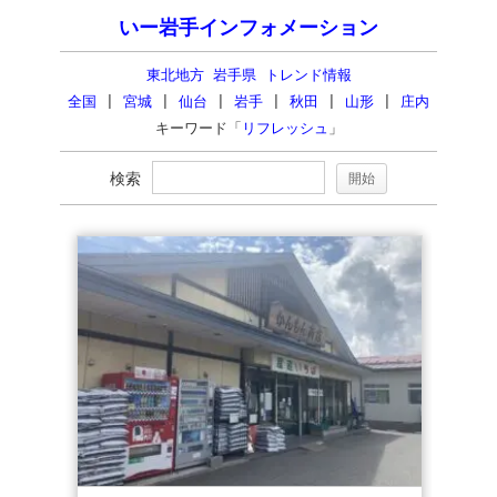
いー岩手インフォメーション
東北地方 岩手県 トレンド情報
全国
|
宮城
|
仙台
|
岩手
|
秋田
|
山形
|
庄内
キーワード「
リフレッシュ
」
検索