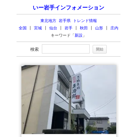
いー岩手インフォメーション
東北地方 岩手県 トレンド情報
全国
|
宮城
|
仙台
|
岩手
|
秋田
|
山形
|
庄内
キーワード「
新設
」
検索